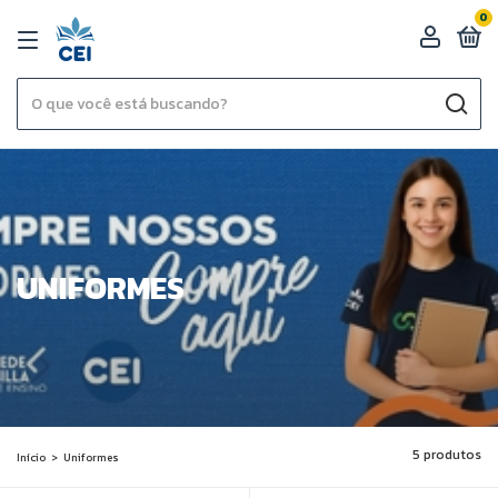
0
UNIFORMES
5 produtos
Início
>
Uniformes